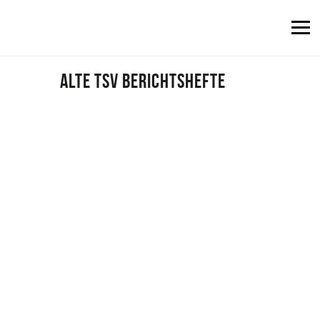
Fußball
Leichtathletik
Rope skipping
Alte TSV BERICHTSHEFTE
Tanzen
Turnen & Fitness
Tennis
Tischtennis
Indiaca
Dokumente
Probetraining