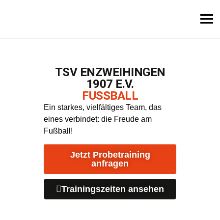
Fußball
Leichtathletik
Rope skipping
Tanzen
TSV ENZWEIHINGEN
Turnen & Fitness
1907 E.V.
FUSSBALL
Tennis
Ein starkes, vielfältiges Team, das
Tischtennis
eines verbindet: die Freude am
Fußball!
Indiaca
Dokumente
Jetzt Probetraining
anfragen
Probetraining
Trainingszeiten ansehen