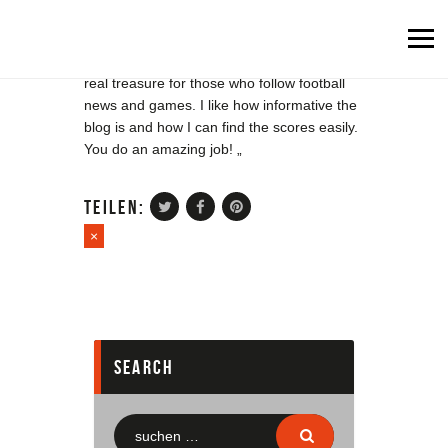
Thank you for the awesome website! It’s a
real treasure for those who follow football
news and games. I like how informative the
blog is and how I can find the scores easily.
Fußball
You do an amazing job! „
Leichtathletik
Rope skipping
teilen:
×
Tanzen
Turnen & Fitness
Tennis
Tischtennis
search
Indiaca
Dokumente