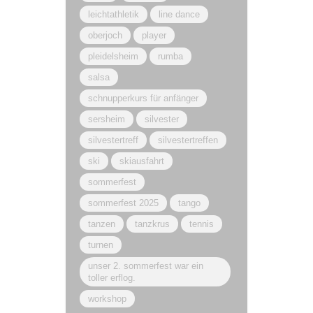
leichtathletik
line dance
oberjoch
player
pleidelsheim
rumba
salsa
schnupperkurs für anfänger
sersheim
silvester
silvestertreff
silvestertreffen
ski
skiausfahrt
sommerfest
sommerfest 2025
tango
tanzen
tanzkrus
tennis
turnen
unser 2. sommerfest war ein
toller erflog.
workshop