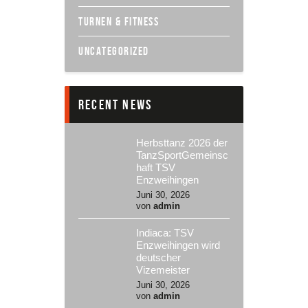
TURNEN & FITNESS
UNCATEGORIZED
recent news
Herbsttanz 2026 der
TanzSportGemeinsc
haft TSV
Enzweihingen
Juni 30, 2026
von
admin
Indiaca: TSV
Enzweihingen wird
deutscher
Vizemeister
Juni 30, 2026
von
admin