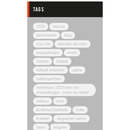
tags
2025
articles
berichtsheft
blog
cha cha
darunter discofox
enzweihingen
event
foxtrott
fußball
fußball mädchen
game
hallensportfest
herbsttanz 2023 beim tsv
enzweihingen - seien sie dabei!
indiaca
kind
kinderleichtathletik
kirbe
krabbel
langsamer walzer
latein
leagues