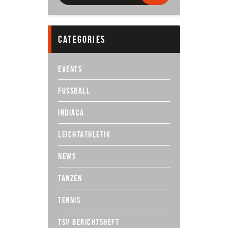
Probetraining
categories
EVENTS
FUSSBALL
INDIACA
LEICHTATHLETIK
NEWS
TANZEN
TENNIS
TSV BERICHTSHEFT