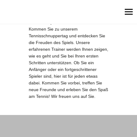
Sie haben schon immer davon geträumt,
Tennis zu spielen? Hier ist Ihre Chance!
Kommen Sie zu unserem
Tennisschnuppertag und entdecken Sie
Fußball
die Freuden des Spiels. Unsere
erfahrenen Trainer werden Ihnen zeigen,
Leichtathletik
wie es geht und Sie bei Ihren ersten
Rope skipping
Schritten unterstützen. Ob Sie ein
Anfänger oder ein fortgeschrittener
Tanzen
Spieler sind, hier ist für jeden etwas
dabei. Kommen Sie vorbei, treffen Sie
Turnen & Fitness
neue Freunde und erleben Sie den Spaß
Tennis
am Tennis! Wir freuen uns auf Sie.
Tischtennis
Indiaca
Dokumente