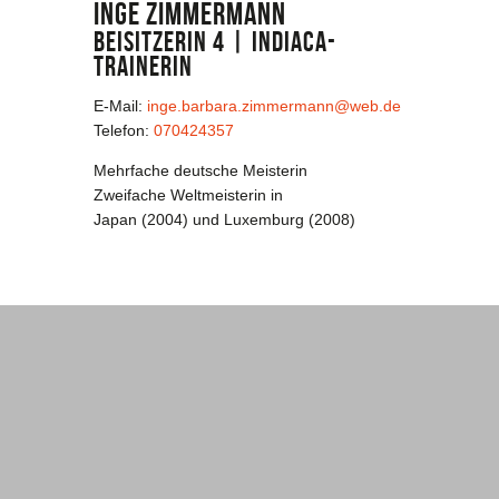
Inge Zimmermann
Probetraining
Beisitzerin 4 | Indiaca-
Trainerin
E-Mail:
inge.barbara.zimmermann@web.de
Telefon:
070424357
Mehrfache deutsche Meisterin
Zweifache Weltmeisterin in
Japan (2004) und Luxemburg (2008)